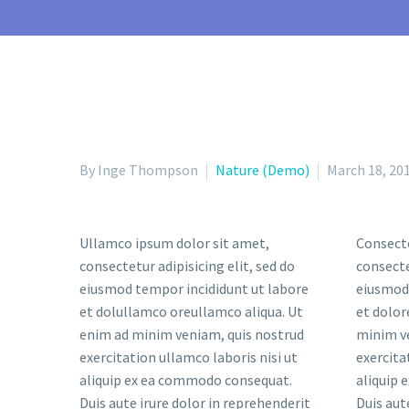
By Inge Thompson
Nature (Demo)
March 18, 20
Ullamco ipsum dolor sit amet,
Consecte
consectetur adipisicing elit, sed do
consecte
eiusmod tempor incididunt ut labore
eiusmod 
et dolullamco oreullamco aliqua. Ut
et dolor
enim ad minim veniam, quis nostrud
minim v
exercitation ullamco laboris nisi ut
exercita
aliquip ex ea commodo consequat.
aliquip
Duis aute irure dolor in reprehenderit
Duis aut