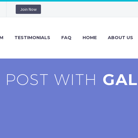
Join Now
M
TESTIMONIALS
FAQ
HOME
ABOUT US
POST WITH
GAL