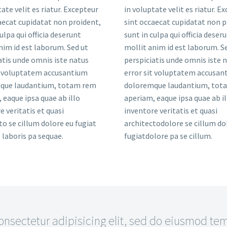
tate velit es riatur. Excepteur
in voluptate velit es riatur. E
aecat cupidatat non proident,
sint occaecat cupidatat non p
ulpa qui officia deserunt
sunt in culpa qui officia deser
nim id est laborum. Sed ut
mollit anim id est laborum. S
atis unde omnis iste natus
perspiciatis unde omnis iste 
t voluptatem accusantium
error sit voluptatem accusan
que laudantium, totam rem
doloremque laudantium, tot
 eaque ipsa quae ab illo
aperiam, eaque ipsa quae ab il
e veritatis et quasi
inventore veritatis et quasi
to se cillum dolore eu fugiat
architectodolore se cillum do
laboris pa sequae.
fugiatdolore pa se cillum.
sectetur adipisicing elit, sed do eiusmod temp