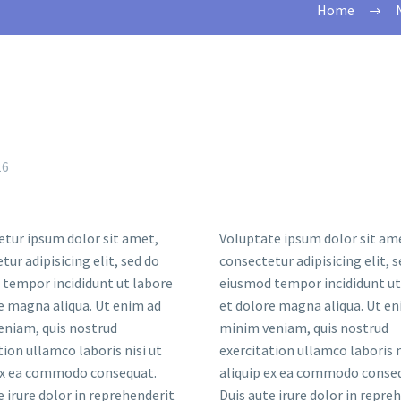
Home
16
tur ipsum dolor sit amet,
Voluptate ipsum dolor sit am
tur adipisicing elit, sed do
consectetur adipisicing elit, 
tempor incididunt ut labore
eiusmod tempor incididunt ut
e magna aliqua. Ut enim ad
et dolore magna aliqua. Ut en
eniam, quis nostrud
minim veniam, quis nostrud
tion ullamco laboris nisi ut
exercitation ullamco laboris n
 ex ea commodo consequat.
aliquip ex ea commodo conse
e irure dolor in reprehenderit
Duis aute irure dolor in repre