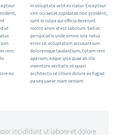
xcepteur
in voluptate velit es riatur. Excepteur
roident,
sint occaecat cupidatat non proident,
unt
sunt in culpa qui officia deserunt
ed ut
mollit anim id est laborum. Sed ut
natus
perspiciatis unde omnis iste natus
tium
error sit voluptatem accusantium
am rem
doloremque laudantium, totam rem
lo
aperiam, eaque ipsa quae ab illo
inventore veritatis et quasi
lore eu
architecto se cillum dolore eu fugiat
pa seq uaeve niam veniam.
or incididunt ut labore et dolore