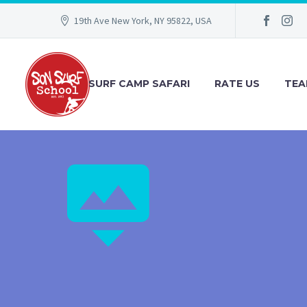
19th Ave New York, NY 95822, USA
SURF CAMP SAFARI
RATE US
TEA

