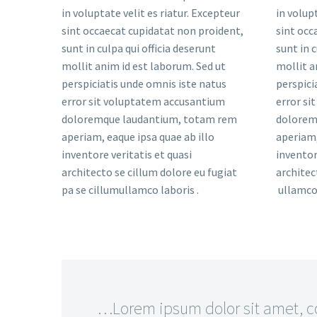
in voluptate velit es riatur. Excepteur
in volup
sint occaecat cupidatat non proident,
sint occ
sunt in culpa qui officia deserunt
sunt in c
mollit anim id est laborum. Sed ut
mollit a
perspiciatis unde omnis iste natus
perspici
error sit voluptatem accusantium
error si
doloremque laudantium, totam rem
dolorem
aperiam, eaque ipsa quae ab illo
aperiam,
inventore veritatis et quasi
inventor
architecto se cillum dolore eu fugiat
architec
pa se cillumullamco laboris .
ullamco 
…Lorem ipsum dolor sit amet, con