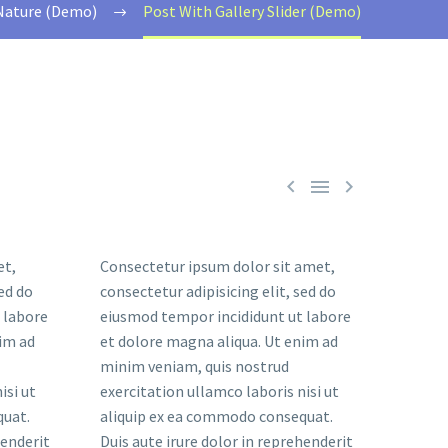
Nature (Demo)
Post With Gallery Slider (Demo)



et,
Consectetur ipsum dolor sit amet,
sed do
consectetur adipisicing elit, sed do
 labore
eiusmod tempor incididunt ut labore
im ad
et dolore magna aliqua. Ut enim ad
minim veniam, quis nostrud
isi ut
exercitation ullamco laboris nisi ut
quat.
aliquip ex ea commodo consequat.
henderit
Duis aute irure dolor in reprehenderit