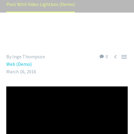
Post With Video Lightbox (Demo)


By Inge Thompson
0
Web (Demo)
March 16, 2016