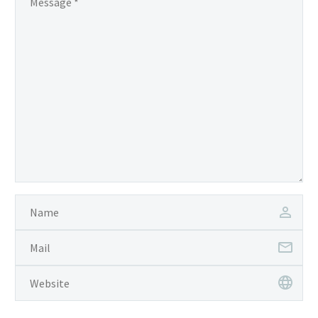
accumsan ipsum velit.
Nam nec tellus a odio
tincidunt auctor a ornare
odio. Sed non mauris
vitae erat consequat
auctor eu in elit.