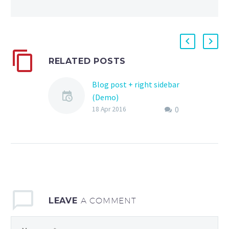
RELATED POSTS
Blog post + right sidebar
(Demo)
0
Lorem Ipsum. Proin
18 Apr 2016
gravida nibh vel velit
auctor aliquet. Aenean
sollicitudin, lorem quis
bibendum auctor, nisi elit
consequat ipsum, nec
sagittis sem nibh id elit.
LEAVE
A COMMENT